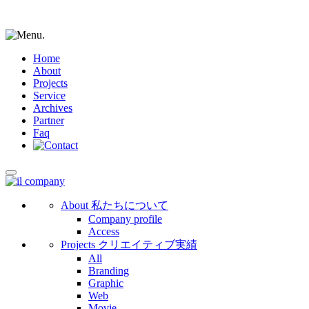
Home
About
Projects
Service
Archives
Partner
Faq
About
私たちについて
Company profile
Access
Projects
クリエイティブ実績
All
Branding
Graphic
Web
Movie